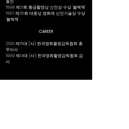
철진’
1998 제21회 황금촬영상 신인상 수상 ‘블랙잭’
1997 제35회 대종상 영화제 신인기술상 수상 
‘블랙잭’
CAREER
2001 제15대 (사) 한국영화촬영감독협회 총
무이사
1999 제14대 (사) 한국영화촬영감독협회 감
사
The KSC
협회소식듣기