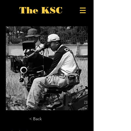
The KSC
< Back