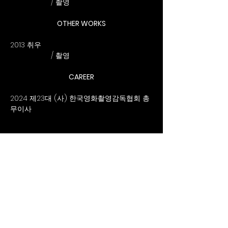
		/ 촬영
OTHER WORKS
2013 취우						
		/ 촬영
CAREER
2024 제23대 (사) 한국영화촬영감독협회 총
무이사
The KSC
협회소식듣기
SUBSCRIBE