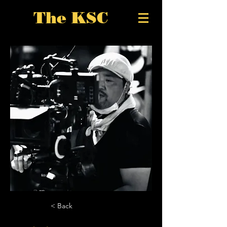
The KSC
< Back