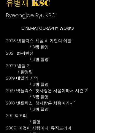
유병재 KSC
Byeongjae Ryu KSC
CINEMATOGRAPHY WORKS
2023 넷플릭스, 체널 A '가면의 여왕' 		
		/ B캠 촬영
2021  화평반점 					
		/ B캠 촬영
2020 범털 2						
	/ 촬영팀
2019 내일의 기억					
		/ B캠 촬영
2019 넷플릭스, '첫사랑은 처음이라서 시즌 2'	
		/ B캠 촬영
2018 넷플릭스, '첫사랑은 처음이라서'		
		/ B캠 촬영
2011 회초리						
		/ 촬영
2009 '이것이 사랑이다' 뮤직드라마		