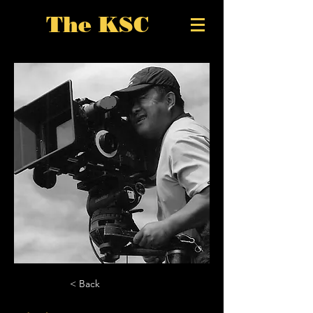
The KSC
< Back