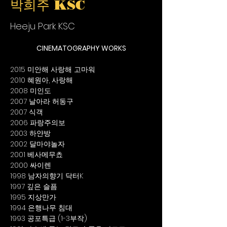
박희주 KSC
Heeju Park KSC
CINEMATOGRAPHY WORKS
2015 미안해 사랑해 고마워
2010 혜원아, 사랑해
2008 미인도
2007 날아라 허동구
2007 식객
2006 파랑주의보
2003 하얀방
2002 달마야놀자
2001 베사메무쵸
2000 싸이렌
1998 남자의향기 닥터K
1997 깊은 슬픔
1995 지상만가
1994 은행나무 침대
1993 공포특급 (1-3부작)