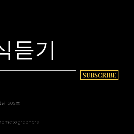
식듣기
SUBSCRIBE
빌딩 502호
Cinematographers