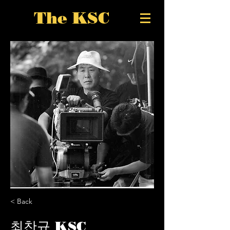
The KSC
< Back
최찬규 KSC