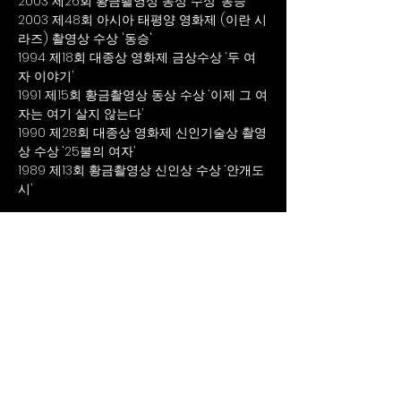
2003 제26회 황금촬영상 동상 수상 ‘동승’
2003 제48회 아시아 태평양 영화제 (이란 시
라즈) 촬영상 수상 '동승'
1994 제18회 대종상 영화제 금상수상 ‘두 여
자 이야기’
1991 제15회 황금촬영상 동상 수상 ‘이제 그 여
자는 여기 살지 않는다’
1990 제28회 대종상 영화제 신인기술상 촬영
상 수상 ‘25불의 여자’
1989 제13회 황금촬영상 신인상 수상 ‘안개도
시’
CAREER
2021 제22대 (사)한국영화촬영감독협회 학술
위원
1995 (사)한국영화촬영감독협회 학술위원
1993 (사)한국영화촬영감독협회 학술위원
The KSC