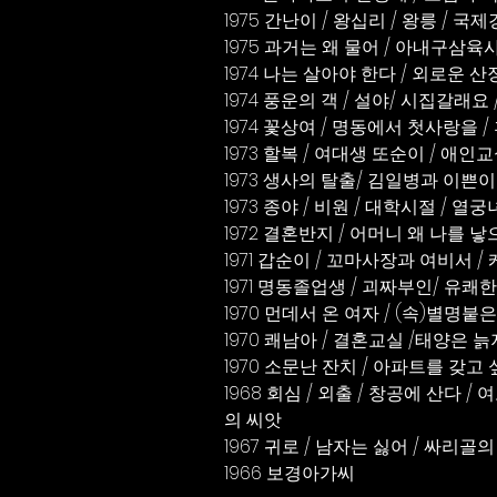
1975 간난이 / 왕십리 / 왕릉 / 국제
1975 과거는 왜 물어 / 아내구삼육
1974 나는 살아야 한다 / 외로운 
1974 풍운의 객 / 설야/ 시집갈래요
1974 꽃상여 / 명동에서 첫사랑을 
1973 할복 / 여대생 또순이 / 애인교
1973 생사의 탈출/ 김일병과 이쁜이
1973 종야 / 비원 / 대학시절 / 열
1972 결혼반지 / 어머니 왜 나를 
1971 갑순이 / 꼬마사장과 여비서 
1971 명동졸업생 / 괴짜부인/ 유쾌한
1970 먼데서 온 여자 / (속)별명붙
1970 쾌남아 / 결혼교실 /태양은 
1970 소문난 잔치 / 아파트를 갖
1968 회심 / 외출 / 창공에 산다 /
의 씨앗
1967 귀로 / 남자는 싫어 / 싸리골
1966 보경아가씨