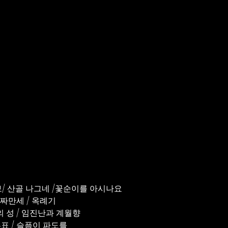
족보/ 산골 나그네 /꽃순이를 아시나요
괴짜만세 / 옥례기 
녀의 성 / 임진난과 계월향
흑표 / 슬픔이 파도를