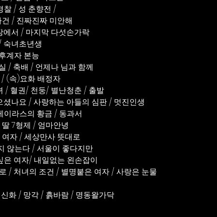
경찰 / 성 춘향전 / 
사건 / 진짜진짜 미안해
산장에서 / 마지막 다섯손가락
 / 숙녀초년생
/ 후계자 본능
실 / 축배 / 언제나 님과 함께 
 / (속)요화 배정자
궁녀 / 혈권/ 천둥/ 별난청춘 / 출발
낳으셨나요 / 사랑하는 아들의 심판 / 멋진인생
/ 케이라스의 황금 / 동과서
 딸 7형제 / 엄마안녕
은 여자 / 세상만사 뜻대로 
늙지 않는다 / 서울이 좋다지만
고 싶은 여자/ 내일없는 왼손잡이
 여로 / 처녀의 조건 / 별명붙은 여자 / 사랑은 눈물
의 신화 / 망각 / 흙바람 / 명동왈가닥