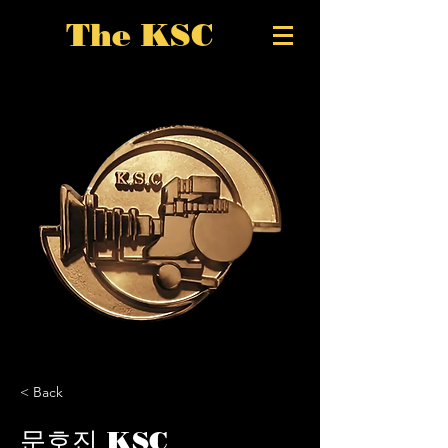
The KSC
< Back
문호진 KSC